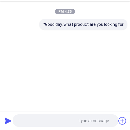
Certificates
4:35 PM
Good day, what product are you looking for?
Audited Supplier
FCC
CE
Certificate
منزل
حول نا
اتصل بنا
Desktop Site
خريطة الموقع
Privacy Policy
جودة
أجهزة التحكم في المحرك الخطي
مصنع الصين.Copyright © 2026
LINSHENG INTERNATIONAL ENTERPRISE CO., LTD. All Rights
Reserved.