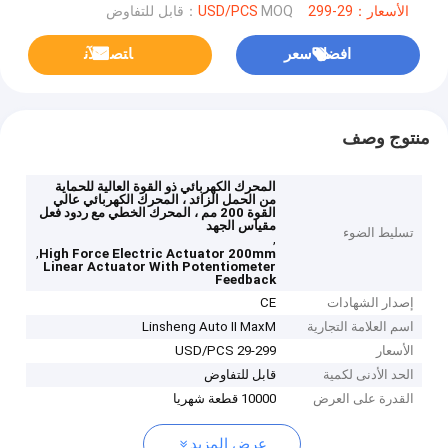
الأسعار：29-299 USD/PCS
MOQ：قابل للتفاوض
افضل سعر
ﺎﺘﺼﻟ ﺍﻶﻧ
منتوج وصف
المحرك الكهربائي ذو القوة العالية للحماية
من الحمل الزائد ، المحرك الكهربائي عالي
القوة 200 مم ، المحرك الخطي مع ردود فعل
مقياس الجهد
تسليط الضوء
,
,
High Force Electric Actuator 200mm
Linear Actuator With Potentiometer
Feedback
إصدار الشهادات
CE
اسم العلامة التجارية
Linsheng Auto II MaxM
الأسعار
29-299 USD/PCS
الحد الأدنى لكمية
قابل للتفاوض
القدرة على العرض
10000 قطعة شهريا
عرض المزيد