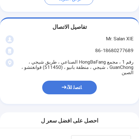
تفاصيل الاتصال
Mr. Salan XIE
86-18680277689
رقم 1 ، مجمع HongBaFang الصناعي ، طريق شيجي ،
GuanChong ، شيجي ، منطقة بانيو ، (511450) قوانغتشو ،
الصين
ﺎﺘﺼﻟ ﺍﻶﻧ
احصل على افضل سعر ل