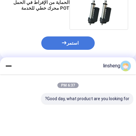
الحماية من الإفراط في الحمل
POT محرك خطي للخدمة
الثقيلة
استمر
linsheng
المنتجات الموصى بها
6:37 PM
Good day, what product are you looking for?
مشغل خطي DC IP69K
1000N 40mm/s
IP69K المحر
24 فولت 16 كيلو نيوتن
المتحركات الكهربائية
87lb