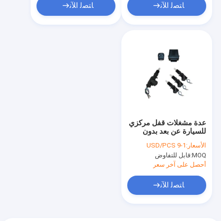
ﺎﺘﺼﻟ ﺍﻶﻧ
ﺎﺘﺼﻟ ﺍﻶﻧ
عدة مشغلات قفل مركزي
للسيارة عن بعد بدون
مفتاح مقاوم للماء
الأسعار:
1-9 USD/PCS
MOQ:
قابل للتفاوض
أحصل على آخر سعر
ﺎﺘﺼﻟ ﺍﻶﻧ