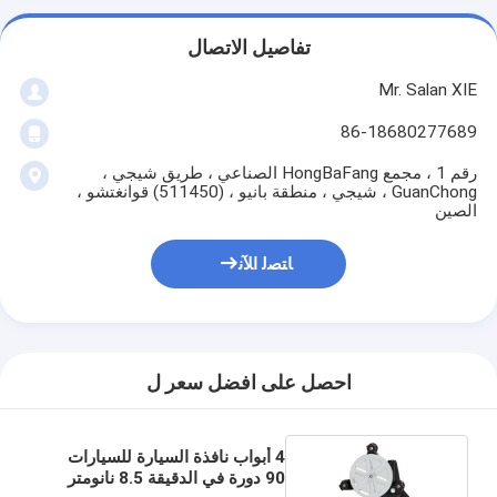
تفاصيل الاتصال
Mr. Salan XIE
86-18680277689
رقم 1 ، مجمع HongBaFang الصناعي ، طريق شيجي ،
GuanChong ، شيجي ، منطقة بانيو ، (511450) قوانغتشو ،
الصين
ﺎﺘﺼﻟ ﺍﻶﻧ
احصل على افضل سعر ل
4 أبواب نافذة السيارة للسيارات
90 دورة في الدقيقة 8.5 نانومتر