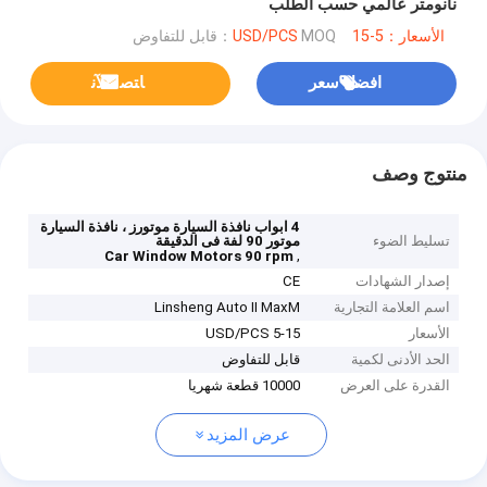
نانومتر عالمي حسب الطلب
الأسعار：5-15 USD/PCS
MOQ：قابل للتفاوض
افضل سعر
ﺎﺘﺼﻟ ﺍﻶﻧ
منتوج وصف
4 ابواب نافذة السيارة موتورز ، نافذة السيارة
تسليط الضوء
موتور 90 لفة فى الدقيقة
,
Car Window Motors 90 rpm
إصدار الشهادات
CE
اسم العلامة التجارية
Linsheng Auto II MaxM
الأسعار
5-15 USD/PCS
الحد الأدنى لكمية
قابل للتفاوض
القدرة على العرض
10000 قطعة شهريا
عرض المزيد