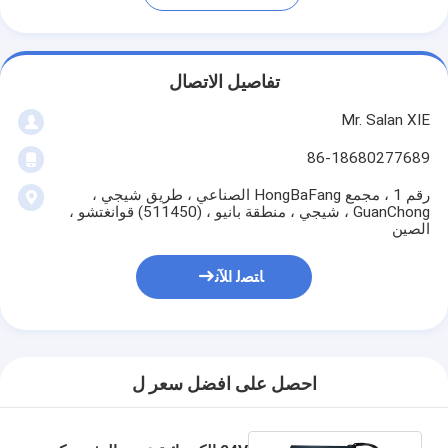
تفاصيل الاتصال
Mr. Salan XIE
86-18680277689
رقم 1 ، مجمع HongBaFang الصناعي ، طريق شيجي ،
GuanChong ، شيجي ، منطقة بانيو ، (511450) قوانغتشو ،
الصين
ﺎﺘﺼﻟ ﺍﻶﻧ
احصل على افضل سعر ل