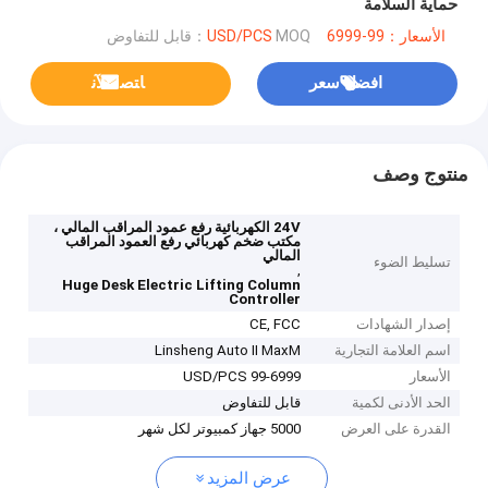
حماية السلامة
الأسعار：99-6999 USD/PCS
MOQ：قابل للتفاوض
افضل سعر
ﺎﺘﺼﻟ ﺍﻶﻧ
منتوج وصف
24V الكهربائية رفع عمود المراقب المالي ،
مكتب ضخم كهربائي رفع العمود المراقب
المالي
تسليط الضوء
,
Huge Desk Electric Lifting Column
Controller
إصدار الشهادات
CE, FCC
اسم العلامة التجارية
Linsheng Auto II MaxM
الأسعار
99-6999 USD/PCS
الحد الأدنى لكمية
قابل للتفاوض
القدرة على العرض
5000 جهاز كمبيوتر لكل شهر
عرض المزيد