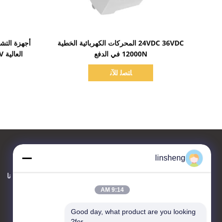
اظهر التفاصيل
24VDC 36VDC المحركات الكهربائية الخطية
أجهزة التش
12000N في الدفع
العالية DC 12V ذات الضوضاء المنخفضة
ﺎﺘﺼﻟ ﺍﻶﻧ
linsheng
اتصل بنا
حول نا
9:14 AM
LINSHENG INTERNATIONAL
ENTERPRISE CO., LTD
Good day, what product are you looking 
for?