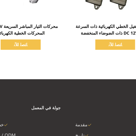
اظهر التفاصيل
اظهر التفاصيل
غيل الخطي الكهربائية ذات السرعة
المحركات الخطية الكهربائي
ﺎﺘﺼﻟ ﺍﻶﻧ
ﺎﺘﺼﻟ ﺍﻶﻧ
جولة في المعمل
مقدمة
خط
تاريخ
 / ODM