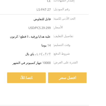
إصدار الشهادات:
CE
رقم الموديل:
LS-PAT-27
الحد الأدنى لكمية:
قابل للتفاوض
الأسعار:
29-299 USD/PCS
تفاصيل التغليف:
علبة هدايا ورقية ، 8 قطع / كرتون
وقت التسليم:
14 يوما
شروط الدفع:
L / C ، T / T ، باي بال
القدرة على العرض:
10000 جهاز كمبيوتر في الشهر
افضل سعر
ﺎﺘﺼﻟ ﺍﻶﻧ