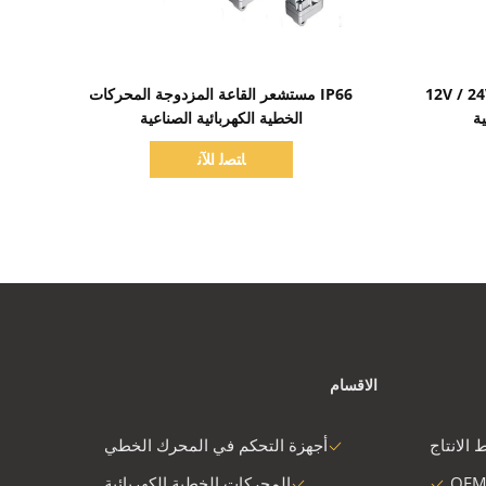
اظهر التفاصيل
محركات التيار المباشر السريعة 12V / 24V
IP66 مستشعر القاعة المزدوجة المحركات
ة
الخطية الكهربائية الصناعية
ﺎﺘﺼﻟ ﺍﻶﻧ
الاقسام
 الانتاج
أجهزة التحكم في المحرك الخطي
OEM
المحركات الخطية الكهربائية