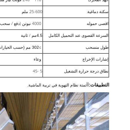
سكتة دماغية
25-600 ملم
4000 نيوتن (دفع / سحب)
اقصى حموله
مم / ثانية
السرعة القصوى عند التحميل الكامل
4.5
طول منسحب
≥
302 مم (حسب الخيارات المختارة)
إشارات الإخراج
وعاء
نطاق درجة حرارة التشغيل
5 -45
أ
التطبيقات:
أتمتة نظام التهوية في تربية الماشية.