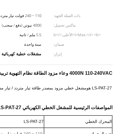
ذات الصلة الجهد:
110 ~ 240 فولت تيار متردد
ماكس تحميل:
4000 نيوتن (دفع / سحب)
<i>Max.</i> <b>الأعلى.</b>
5.5 ملم / ثانية
<i>speed at no load</i>
ضمان:
سنة واحدة
<b>السرعة بدون تحميل</b>:
مشغلات خطية كهربائية 4000N
إبراز:
4000N 110-240VAC وعاء مزود الطاقة نظام التهوية تربية الماشية المحرك الخطي
LS-PAT-27 هو
المواصفات الرئيسية للمشغل الخطي الكهربائي LS-PAT-27
المحرك الخطي
LS-PAT-27
110 ~ 240 فولت تيار متردد
جهد المحرك