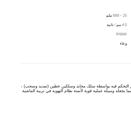
25 ~ 600 ملم
4.5 مم / ثانية
IP66W
وعاء
هيكل الذي يوفر قوة 4000 نيوتن كحد أقصى (دفع / سحب).يتم التحكم فيه بواسطة سلك محايد وسلكين خطين (تمديد وسحب) ،
ما يجعله وسيلة عملية قوية لأتمتة نظام التهوية في تربية الماشية.