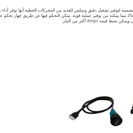
مصممة لتوفير تشغيل دقيق وسلس للعديد من المحركات الخطية.أنها توفر أداء 
طاقة التيار المباشر 12V ~ 28V. الحد الأقصى. التيار يصل إلى 25A مما يمكنه من توفير عملية قوية. يمكن التحك
مة Amps أكثر من التيار.