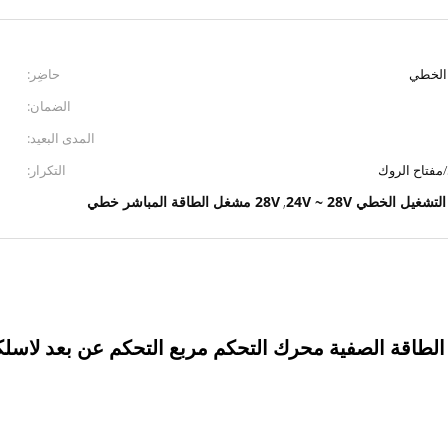
 الخطي
حاضِر:
الضمان:
المدى البعيد:
مفتاح الروك
التكرار:
يل الخطي 24V ~ 28V
28V مشغل الطاقة المباشر خطي
,