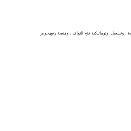
ابة ، وتشغيل أوتوماتيكية فتح النوافذ ، ومنصة رفع,حوض