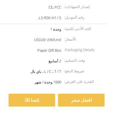
إصدار الشهادات:
CE, FCC
رقم الموديل:
LS-RSK-H1 / S.
الحد الأدنى لكمية:
وحدة 1
الأسعار:
USD20~299/Unit
Packaging Details:
Paper Gift Box
وقت التسليم:
2 أسابيع
شروط الدفع:
L / C ، T / T ، باي بال
القدرة على العرض:
1000 وحدة / شهر
افضل سعر
ﺎﺘﺼﻟ ﺍﻶﻧ